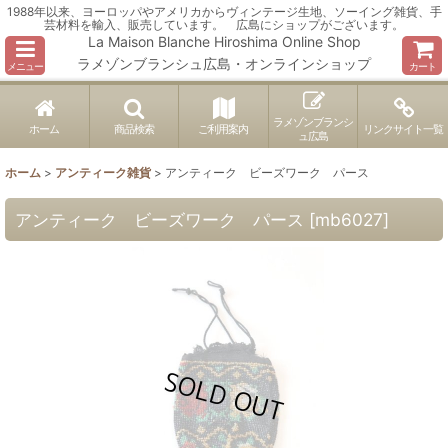
1988年以来、ヨーロッパやアメリカからヴィンテージ生地、ソーイング雑貨、手
芸材料を輸入、販売しています。 広島にショップがございます。
La Maison Blanche Hiroshima Online Shop
ラメゾンブランシュ広島・オンラインショップ
メニュー
カート
ラメゾンブランシ
ホーム
商品検索
ご利用案内
リンクサイト一覧
ュ広島
ホーム
>
アンティーク雑貨
>
アンティーク ビーズワーク パース
アンティーク ビーズワーク パース
[
mb6027
]