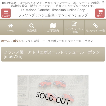
1988年以来、ヨーロッパやアメリカからヴィンテージ生地、ソーイング雑貨、手
芸材料を輸入、販売しています。 広島にショップがございます。
La Maison Blanche Hiroshima Online Shop
ラメゾンブランシュ広島・オンラインショップ
メニュー
カート
ラメゾンブランシ
ホーム
商品検索
ご利用案内
リンクサイト一覧
ュ広島
ホーム
>
ボタン
>
フランス製 アトリエボヌールドゥジュール ボタン
フランス製 アトリエボヌールドゥジュール ボタン
[
mb6725
]