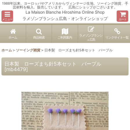
1988年以来、ヨーロッパやアメリカからヴィンテージ生地、ソーイング雑貨、手
芸材料を輸入、販売しています。 広島にショップがございます。
La Maison Blanche Hiroshima Online Shop
ラメゾンブランシュ広島・オンラインショップ
メニュー
カート
ラメゾンブランシ
ホーム
商品検索
ご利用案内
リンクサイト一覧
ュ広島
ホーム
>
ソーイング雑貨
>
日本製 ローズまち針5本セット パープル
日本製 ローズまち針5本セット パープル
[
mb4479
]