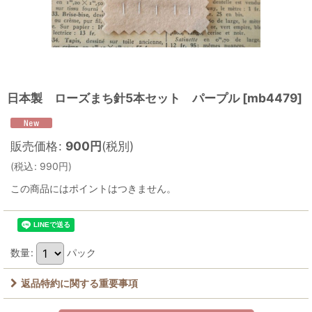
日本製 ローズまち針5本セット パープル
[
mb4479
]
販売価格
:
900
円
(税別)
(
税込
:
990
円
)
この商品にはポイントはつきません。
数量
:
パック
返品特約に関する重要事項