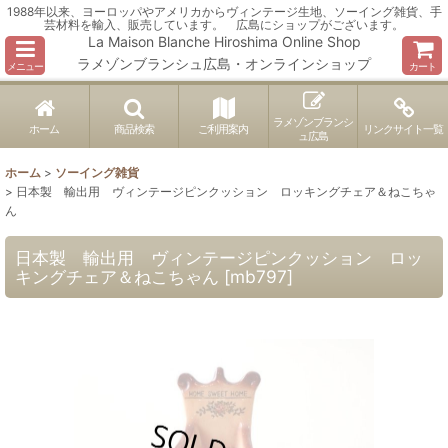
1988年以来、ヨーロッパやアメリカからヴィンテージ生地、ソーイング雑貨、手
芸材料を輸入、販売しています。 広島にショップがございます。
La Maison Blanche Hiroshima Online Shop
ラメゾンブランシュ広島・オンラインショップ
メニュー
カート
ラメゾンブランシ
ホーム
商品検索
ご利用案内
リンクサイト一覧
ュ広島
ホーム
>
ソーイング雑貨
>
日本製 輸出用 ヴィンテージピンクッション ロッキングチェア＆ねこちゃ
ん
日本製 輸出用 ヴィンテージピンクッション ロッ
キングチェア＆ねこちゃん
[
mb797
]