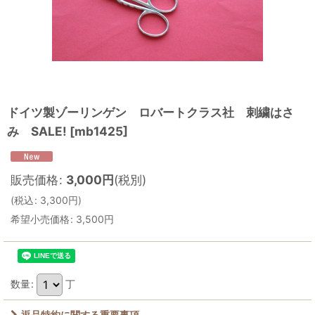
ドイツ製ゾーリンゲン ロバートクラス社 刺繍はさ
み SALE!
[
mb1425
]
販売価格
:
3,000
円
(税別)
(
税込
:
3,300
円
)
希望小売価格
:
3,500
円
数量
:
丁
返品特約に関する重要事項