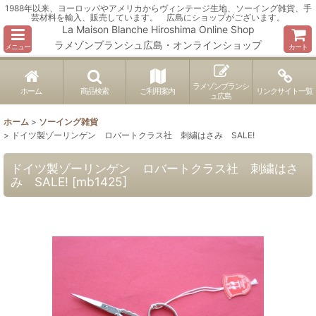
1988年以来、ヨーロッパやアメリカからヴィンテージ生地、ソーイング雑貨、手
芸材料を輸入、販売しています。 広島にショップがございます。
La Maison Blanche Hiroshima Online Shop
ラメゾンブランシュ広島・オンラインショップ
メニュー
カート
ラメゾンブランシ
ホーム
商品検索
ご利用案内
リンクサイト一覧
ュ広島
ホーム
>
ソーイング雑貨
>
ドイツ製ゾーリンゲン ロバートクラス社 刺繍はさみ SALE!
ドイツ製ゾーリンゲン ロバートクラス社 刺繍はさ
み SALE!
[
mb1425
]