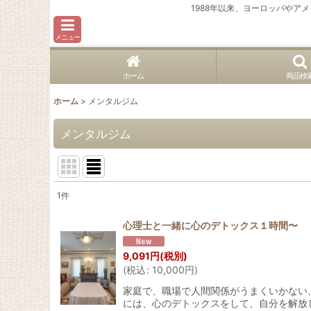
1988年以来、ヨーロッパや
メニュー
ホーム
商品検
ホーム
>
メンタルジム
メンタルジム
1
件
表示数
:
心理士と一緒に心のデトックス１時間〜
並び順
:
9,091
円
(税別)
(
税込
:
10,000
円
)
家庭で、職場で人間関係がうまくいかない
には、心のデトックスをして、自分を解放