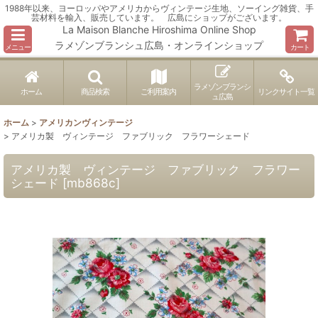
1988年以来、ヨーロッパやアメリカからヴィンテージ生地、ソーイング雑貨、手
芸材料を輸入、販売しています。 広島にショップがございます。
La Maison Blanche Hiroshima Online Shop
ラメゾンブランシュ広島・オンラインショップ
メニュー
カート
ラメゾンブランシ
ホーム
商品検索
ご利用案内
リンクサイト一覧
ュ広島
ホーム
>
アメリカンヴィンテージ
>
アメリカ製 ヴィンテージ ファブリック フラワーシェード
アメリカ製 ヴィンテージ ファブリック フラワー
シェード
[
mb868c
]