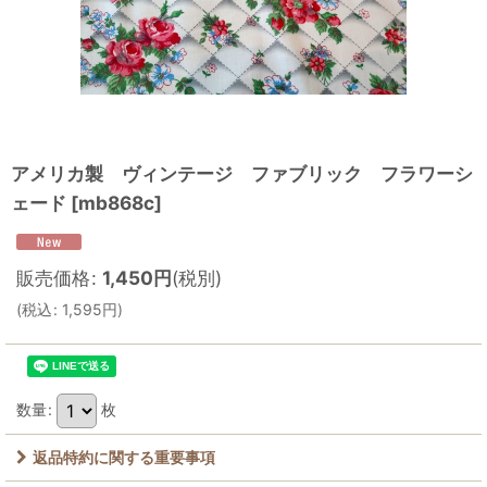
アメリカ製 ヴィンテージ ファブリック フラワーシ
ェード
[
mb868c
]
販売価格
:
1,450
円
(税別)
(
税込
:
1,595
円
)
数量
:
枚
返品特約に関する重要事項