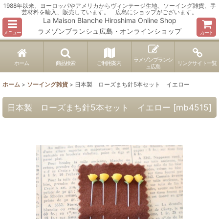
1988年以来、ヨーロッパやアメリカからヴィンテージ生地、ソーイング雑貨、手
芸材料を輸入、販売しています。 広島にショップがございます。
La Maison Blanche Hiroshima Online Shop
ラメゾンブランシュ広島・オンラインショップ
メニュー
カート
ラメゾンブランシ
ホーム
商品検索
ご利用案内
リンクサイト一覧
ュ広島
ホーム
>
ソーイング雑貨
>
日本製 ローズまち針5本セット イエロー
日本製 ローズまち針5本セット イエロー
[
mb4515
]