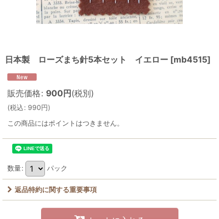
日本製 ローズまち針5本セット イエロー
[
mb4515
]
販売価格
:
900
円
(税別)
(
税込
:
990
円
)
この商品にはポイントはつきません。
数量
:
パック
返品特約に関する重要事項