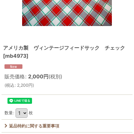
アメリカ製 ヴィンテージフィードサック チェック
[
mb4973
]
販売価格
:
2,000
円
(税別)
(
税込
:
2,200
円
)
数量
:
枚
返品特約に関する重要事項