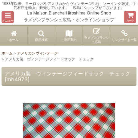
1988年以来、ヨーロッパやアメリカからヴィンテージ生地、ソーイング雑貨、手
芸材料を輸入、販売しています。 広島にショップがございます。
La Maison Blanche Hiroshima Online Shop
ラメゾンブランシュ広島・オンラインショップ
メニュー
カート
ラメゾンブランシ
ホーム
商品検索
ご利用案内
リンクサイト一覧
ュ広島
ホーム
>
アメリカンヴィンテージ
>
アメリカ製 ヴィンテージフィードサック チェック
アメリカ製 ヴィンテージフィードサック チェック
[
mb4973
]