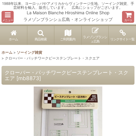
1988年以来、ヨーロッパやアメリカからヴィンテージ生地、ソーイング雑貨、手
芸材料を輸入、販売しています。 広島にショップがございます。
La Maison Blanche Hiroshima Online Shop
ラメゾンブランシュ広島・オンラインショップ
メニュー
カート
ラメゾンブランシ
ホーム
商品検索
ご利用案内
リンクサイト一覧
ュ広島
ホーム
>
ソーイング雑貨
>
クローバー・パッチワークピーステンプレート・スクエア
クローバー・パッチワークピーステンプレート・スク
エア
[
mb8873
]