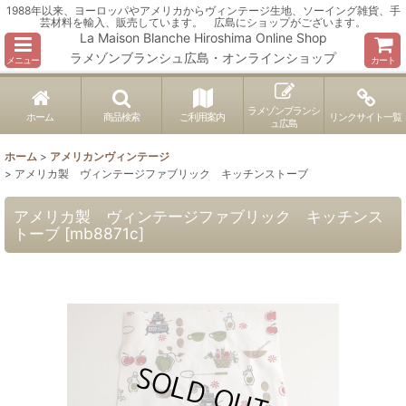
1988年以来、ヨーロッパやアメリカからヴィンテージ生地、ソーイング雑貨、手
芸材料を輸入、販売しています。 広島にショップがございます。
La Maison Blanche Hiroshima Online Shop
ラメゾンブランシュ広島・オンラインショップ
メニュー
カート
ラメゾンブランシ
ホーム
商品検索
ご利用案内
リンクサイト一覧
ュ広島
ホーム
>
アメリカンヴィンテージ
>
アメリカ製 ヴィンテージファブリック キッチンストーブ
アメリカ製 ヴィンテージファブリック キッチンス
トーブ
[
mb8871c
]