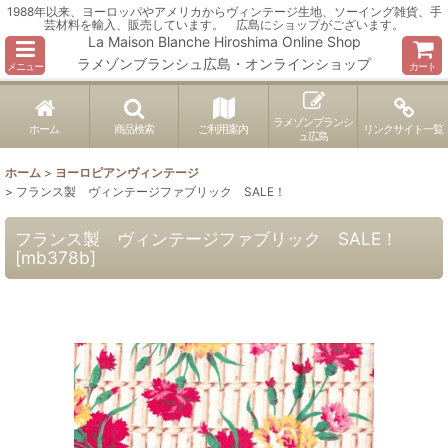
1988年以来、ヨーロッパやアメリカからヴィンテージ生地、ソーイング雑貨、手
芸材料を輸入、販売しています。 広島にショップがございます。
La Maison Blanche Hiroshima Online Shop
ラメゾンブランシュ広島・オンラインショップ
メニュー
カート
ラメゾンブランシ
ホーム
商品検索
ご利用案内
リンクサイト一覧
ュ広島
ホーム
>
ヨーロピアンヴィンテージ
>
フランス製 ヴィンテージファブリック SALE！
フランス製 ヴィンテージファブリック SALE！
[
mb378b
]