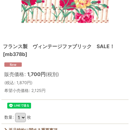
フランス製 ヴィンテージファブリック SALE！
[
mb378b
]
販売価格
:
1,700
円
(税別)
(
税込
:
1,870
円
)
希望小売価格
:
2,125
円
数量
:
枚
返品特約に関する重要事項