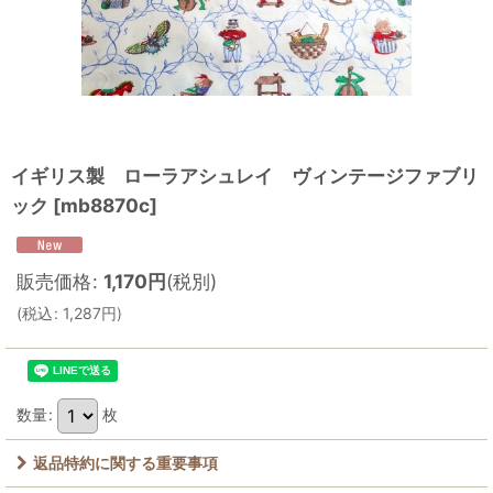
イギリス製 ローラアシュレイ ヴィンテージファブリ
ック
[
mb8870c
]
販売価格
:
1,170
円
(税別)
(
税込
:
1,287
円
)
数量
:
枚
返品特約に関する重要事項