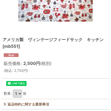
アメリカ製 ヴィンテージフィードサック キッチン
[
mb551
]
販売価格
:
2,500
円
(税別)
(
税込
:
2,750
円
)
数量
:
枚
返品特約に関する重要事項