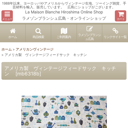
1988年以来、ヨーロッパやアメリカからヴィンテージ生地、ソーイング雑貨、手
芸材料を輸入、販売しています。 広島にショップがございます。
La Maison Blanche Hiroshima Online Shop
ラメゾンブランシュ広島・オンラインショップ
メニュー
カート
ラメゾンブランシ
ホーム
商品検索
ご利用案内
リンクサイト一覧
ュ広島
ホーム
>
アメリカンヴィンテージ
>
アメリカ製 ヴィンテージフィードサック キッチン
アメリカ製 ヴィンテージフィードサック キッチ
ン
[
mb6318b
]