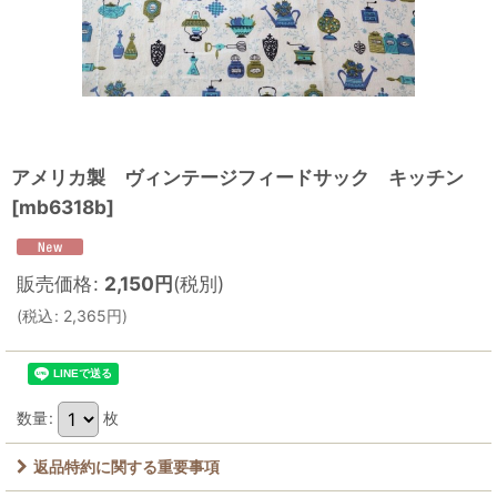
アメリカ製 ヴィンテージフィードサック キッチン
[
mb6318b
]
販売価格
:
2,150
円
(税別)
(
税込
:
2,365
円
)
数量
:
枚
返品特約に関する重要事項