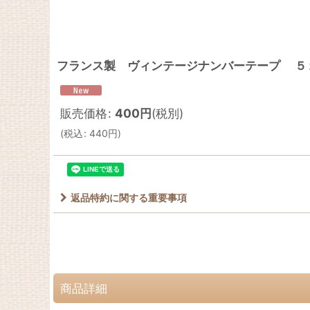
フランス製 ヴィンテージナンバーテープ ５
販売価格
:
400
円
(税別)
(
税込
:
440
円
)
返品特約に関する重要事項
商品詳細