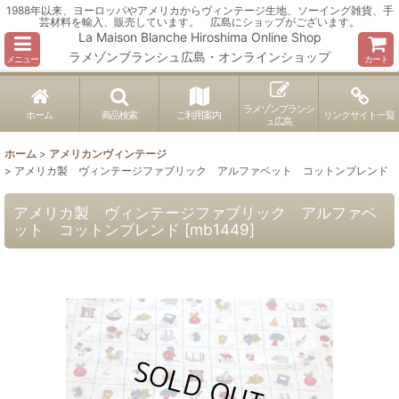
1988年以来、ヨーロッパやアメリカからヴィンテージ生地、ソーイング雑貨、手
芸材料を輸入、販売しています。 広島にショップがございます。
La Maison Blanche Hiroshima Online Shop
ラメゾンブランシュ広島・オンラインショップ
メニュー
カート
ラメゾンブランシ
ホーム
商品検索
ご利用案内
リンクサイト一覧
ュ広島
ホーム
>
アメリカンヴィンテージ
>
アメリカ製 ヴィンテージファブリック アルファベット コットンブレンド
アメリカ製 ヴィンテージファブリック アルファベ
ット コットンブレンド
[
mb1449
]