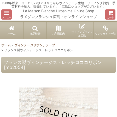
1988年以来、ヨーロッパやアメリカからヴィンテージ生地、ソーイング雑貨、手
芸材料を輸入、販売しています。 広島にショップがございます。
La Maison Blanche Hiroshima Online Shop
ラメゾンブランシュ広島・オンラインショップ
メニュー
カート
ラメゾンブランシ
ホーム
商品検索
ご利用案内
リンクサイト一覧
ュ広島
ホーム
>
ヴィンテージリボン、テープ
>
フランス製ヴィンテージストレッチロココリボン
フランス製ヴィンテージストレッチロココリボン
[
mb2054
]