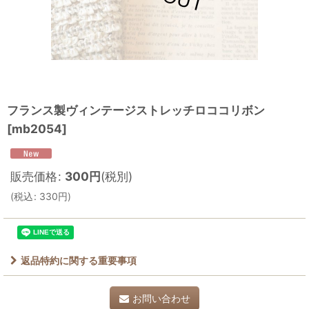
フランス製ヴィンテージストレッチロココリボン
[
mb2054
]
販売価格
:
300
円
(税別)
(
税込
:
330
円
)
返品特約に関する重要事項
お問い合わせ