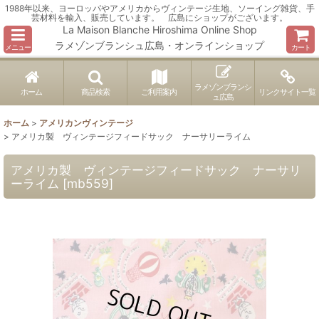
1988年以来、ヨーロッパやアメリカからヴィンテージ生地、ソーイング雑貨、手
芸材料を輸入、販売しています。 広島にショップがございます。
La Maison Blanche Hiroshima Online Shop
ラメゾンブランシュ広島・オンラインショップ
メニュー
カート
ラメゾンブランシ
ホーム
商品検索
ご利用案内
リンクサイト一覧
ュ広島
ホーム
>
アメリカンヴィンテージ
>
アメリカ製 ヴィンテージフィードサック ナーサリーライム
アメリカ製 ヴィンテージフィードサック ナーサリ
ーライム
[
mb559
]