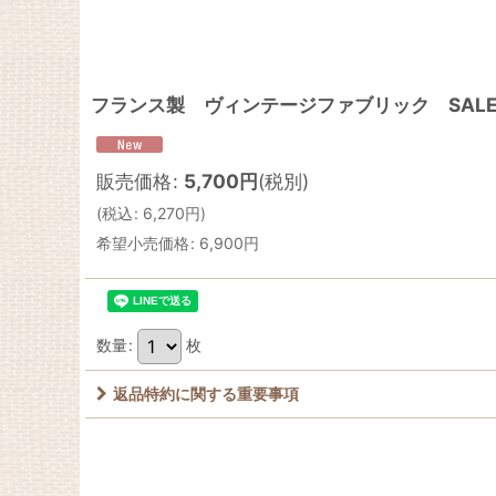
フランス製 ヴィンテージファブリック SALE
販売価格
:
5,700
円
(税別)
(
税込
:
6,270
円
)
希望小売価格
:
6,900
円
数量
:
枚
返品特約に関する重要事項