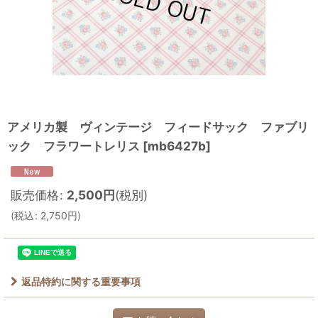
アメリカ製 ヴィンテージ フィードサック ファブリ
ック フラワートレリス
[
mb6427b
]
販売価格
:
2,500
円
(税別)
(
税込
:
2,750
円
)
返品特約に関する重要事項