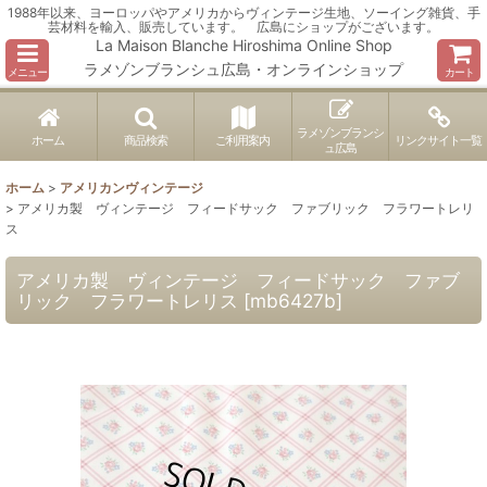
1988年以来、ヨーロッパやアメリカからヴィンテージ生地、ソーイング雑貨、手
芸材料を輸入、販売しています。 広島にショップがございます。
La Maison Blanche Hiroshima Online Shop
ラメゾンブランシュ広島・オンラインショップ
メニュー
カート
ラメゾンブランシ
ホーム
商品検索
ご利用案内
リンクサイト一覧
ュ広島
ホーム
>
アメリカンヴィンテージ
>
アメリカ製 ヴィンテージ フィードサック ファブリック フラワートレリ
ス
アメリカ製 ヴィンテージ フィードサック ファブ
リック フラワートレリス
[
mb6427b
]