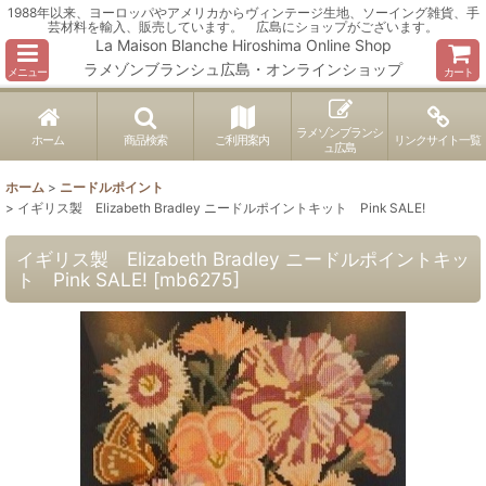
1988年以来、ヨーロッパやアメリカからヴィンテージ生地、ソーイング雑貨、手
芸材料を輸入、販売しています。 広島にショップがございます。
La Maison Blanche Hiroshima Online Shop
ラメゾンブランシュ広島・オンラインショップ
メニュー
カート
ラメゾンブランシ
ホーム
商品検索
ご利用案内
リンクサイト一覧
ュ広島
ホーム
>
ニードルポイント
>
イギリス製 Elizabeth Bradley ニードルポイントキット Pink SALE!
イギリス製 Elizabeth Bradley ニードルポイントキッ
ト Pink SALE!
[
mb6275
]