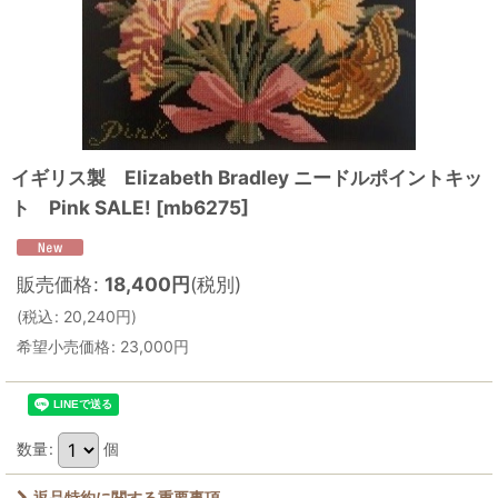
イギリス製 Elizabeth Bradley ニードルポイントキッ
ト Pink SALE!
[
mb6275
]
販売価格
:
18,400
円
(税別)
(
税込
:
20,240
円
)
希望小売価格
:
23,000
円
数量
:
個
返品特約に関する重要事項