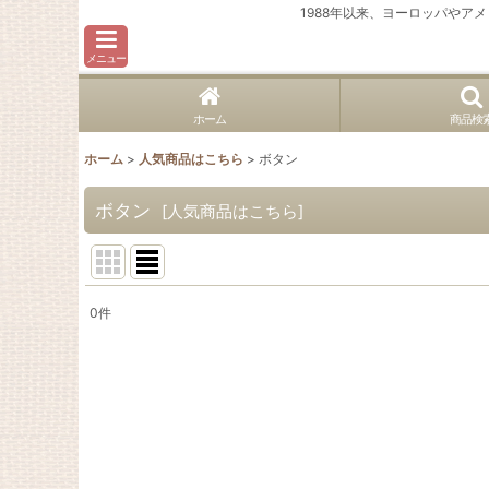
1988年以来、ヨーロッパや
メニュー
ホーム
商品検
ホーム
>
人気商品はこちら
>
ボタン
ボタン
[
人気商品はこちら
]
0
件
表示数
:
並び順
: