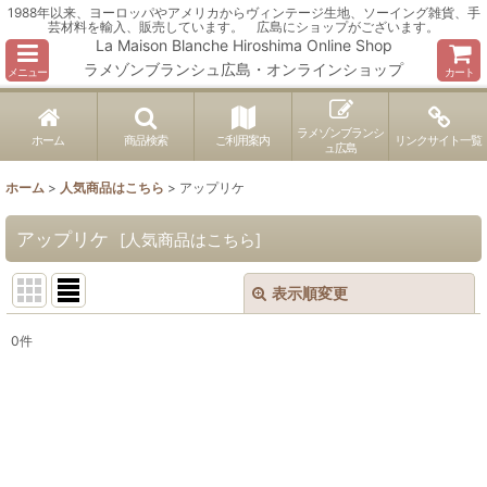
1988年以来、ヨーロッパやアメリカからヴィンテージ生地、ソーイング雑貨、手
芸材料を輸入、販売しています。 広島にショップがございます。
La Maison Blanche Hiroshima Online Shop
ラメゾンブランシュ広島・オンラインショップ
メニュー
カート
ラメゾンブランシ
ホーム
商品検索
ご利用案内
リンクサイト一覧
ュ広島
ホーム
>
人気商品はこちら
>
アップリケ
アップリケ
[
人気商品はこちら
]
表示順変更
閉じる
0
件
表示数
:
並び順
:
絞り込む