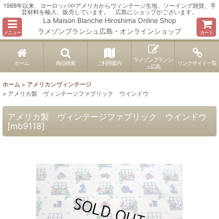
1988年以来、ヨーロッパやアメリカからヴィンテージ生地、ソーイング雑貨、手
芸材料を輸入、販売しています。 広島にショップがございます。
La Maison Blanche Hiroshima Online Shop
ラメゾンブランシュ広島・オンラインショップ
メニュー
カート
ラメゾンブランシ
ホーム
商品検索
ご利用案内
リンクサイト一覧
ュ広島
ホーム
>
アメリカンヴィンテージ
>
アメリカ製 ヴィンテージファブリック ウインドウ
アメリカ製 ヴィンテージファブリック ウインドウ
[
mb9118
]