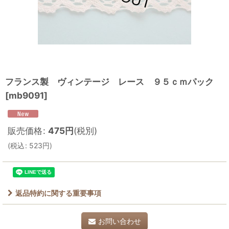
フランス製 ヴィンテージ レース ９５ｃｍパック
[
mb9091
]
販売価格
:
475
円
(税別)
(
税込
:
523
円
)
返品特約に関する重要事項
お問い合わせ