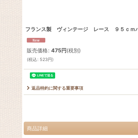
フランス製 ヴィンテージ レース ９５ｃｍ
販売価格
:
475
円
(税別)
(
税込
:
523
円
)
返品特約に関する重要事項
商品詳細