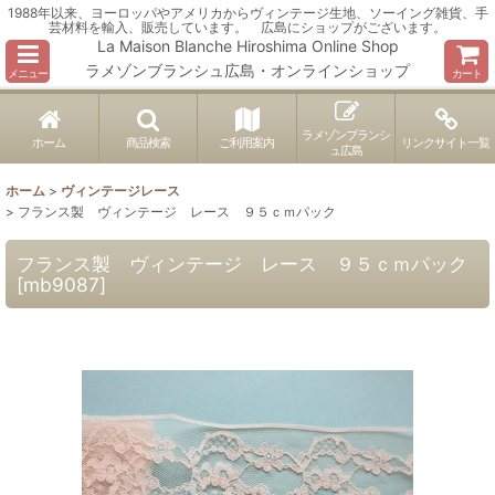
1988年以来、ヨーロッパやアメリカからヴィンテージ生地、ソーイング雑貨、手
芸材料を輸入、販売しています。 広島にショップがございます。
La Maison Blanche Hiroshima Online Shop
ラメゾンブランシュ広島・オンラインショップ
メニュー
カート
ラメゾンブランシ
ホーム
商品検索
ご利用案内
リンクサイト一覧
ュ広島
ホーム
>
ヴィンテージレース
>
フランス製 ヴィンテージ レース ９５ｃｍパック
フランス製 ヴィンテージ レース ９５ｃｍパック
[
mb9087
]