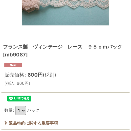
フランス製 ヴィンテージ レース ９５ｃｍパック
[
mb9087
]
販売価格
:
600
円
(税別)
(
税込
:
660
円
)
数量
:
パック
返品特約に関する重要事項