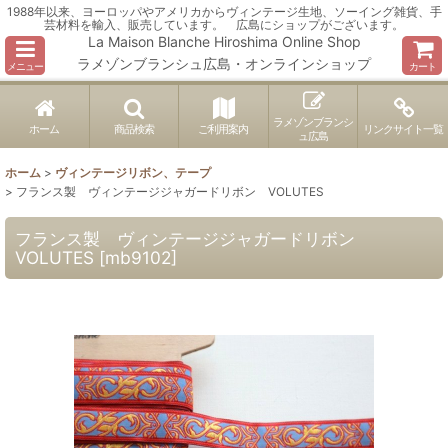
1988年以来、ヨーロッパやアメリカからヴィンテージ生地、ソーイング雑貨、手
芸材料を輸入、販売しています。 広島にショップがございます。
La Maison Blanche Hiroshima Online Shop
ラメゾンブランシュ広島・オンラインショップ
メニュー
カート
ラメゾンブランシ
ホーム
商品検索
ご利用案内
リンクサイト一覧
ュ広島
ホーム
>
ヴィンテージリボン、テープ
>
フランス製 ヴィンテージジャガードリボン VOLUTES
フランス製 ヴィンテージジャガードリボン
VOLUTES
[
mb9102
]