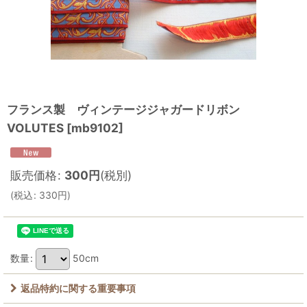
フランス製 ヴィンテージジャガードリボン
VOLUTES
[
mb9102
]
販売価格
:
300
円
(税別)
(
税込
:
330
円
)
数量
:
50cm
返品特約に関する重要事項