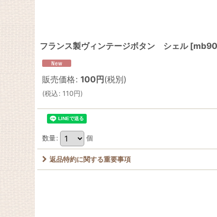
フランス製ヴィンテージボタン シェル
[
mb90
販売価格
:
100
円
(税別)
(
税込
:
110
円
)
数量
:
個
返品特約に関する重要事項