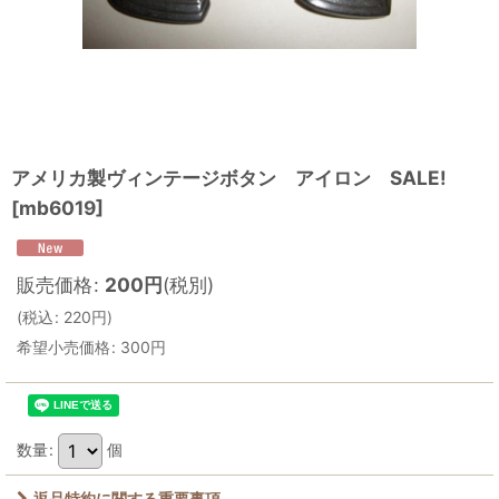
アメリカ製ヴィンテージボタン アイロン SALE!
[
mb6019
]
販売価格
:
200
円
(税別)
(
税込
:
220
円
)
希望小売価格
:
300
円
数量
:
個
返品特約に関する重要事項