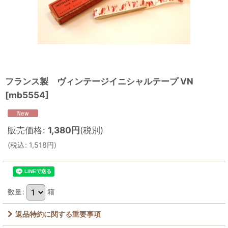
フランス製 ヴィンテージイニシャルテープ VN
[
mb5554
]
販売価格
:
1,380
円
(税別)
(
税込
:
1,518
円
)
数量
:
箱
返品特約に関する重要事項