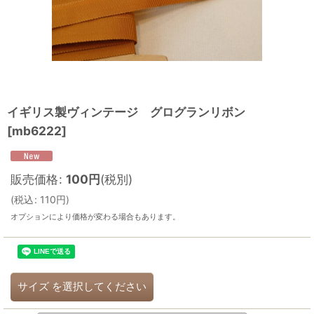
イギリス製ヴィンテージ グログランリボン
[
mb6222
]
販売価格
:
100
円
(税別)
(
税込
:
110
円
)
オプションにより価格が変わる場合もあります。
サイズ
を選択してください