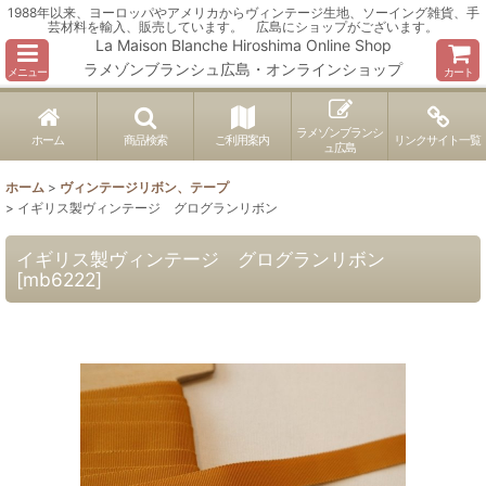
1988年以来、ヨーロッパやアメリカからヴィンテージ生地、ソーイング雑貨、手
芸材料を輸入、販売しています。 広島にショップがございます。
La Maison Blanche Hiroshima Online Shop
ラメゾンブランシュ広島・オンラインショップ
メニュー
カート
ラメゾンブランシ
ホーム
商品検索
ご利用案内
リンクサイト一覧
ュ広島
ホーム
>
ヴィンテージリボン、テープ
>
イギリス製ヴィンテージ グログランリボン
イギリス製ヴィンテージ グログランリボン
[
mb6222
]