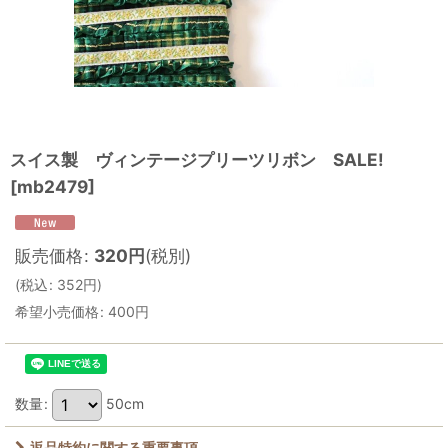
スイス製 ヴィンテージプリーツリボン SALE!
[
mb2479
]
販売価格
:
320
円
(税別)
(
税込
:
352
円
)
希望小売価格
:
400
円
数量
:
50cm
返品特約に関する重要事項