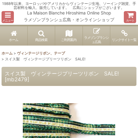
1988年以来、ヨーロッパやアメリカからヴィンテージ生地、ソーイング雑貨、手
芸材料を輸入、販売しています。 広島にショップがございます。
La Maison Blanche Hiroshima Online Shop
ラメゾンブランシュ広島・オンラインショップ
メニュー
カート
ラメゾンブランシ
ホーム
商品検索
ご利用案内
リンクサイト一覧
ュ広島
ホーム
>
ヴィンテージリボン、テープ
>
スイス製 ヴィンテージプリーツリボン SALE!
スイス製 ヴィンテージプリーツリボン SALE!
[
mb2479
]