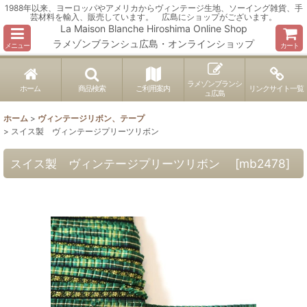
1988年以来、ヨーロッパやアメリカからヴィンテージ生地、ソーイング雑貨、手
芸材料を輸入、販売しています。 広島にショップがございます。
La Maison Blanche Hiroshima Online Shop
ラメゾンブランシュ広島・オンラインショップ
メニュー
カート
ラメゾンブランシ
ホーム
商品検索
ご利用案内
リンクサイト一覧
ュ広島
ホーム
>
ヴィンテージリボン、テープ
>
スイス製 ヴィンテージプリーツリボン
スイス製 ヴィンテージプリーツリボン
[
mb2478
]