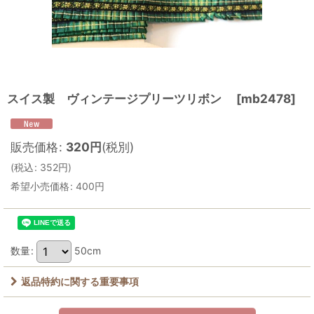
スイス製 ヴィンテージプリーツリボン
[
mb2478
]
販売価格
:
320
円
(税別)
(
税込
:
352
円
)
希望小売価格
:
400
円
数量
:
50cm
返品特約に関する重要事項