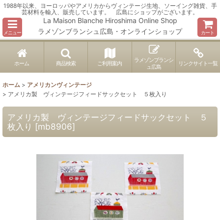
1988年以来、ヨーロッパやアメリカからヴィンテージ生地、ソーイング雑貨、手
芸材料を輸入、販売しています。 広島にショップがございます。
La Maison Blanche Hiroshima Online Shop
ラメゾンブランシュ広島・オンラインショップ
メニュー
カート
ラメゾンブランシ
ホーム
商品検索
ご利用案内
リンクサイト一覧
ュ広島
ホーム
>
アメリカンヴィンテージ
>
アメリカ製 ヴィンテージフィードサックセット ５枚入り
アメリカ製 ヴィンテージフィードサックセット ５
枚入り
[
mb8906
]