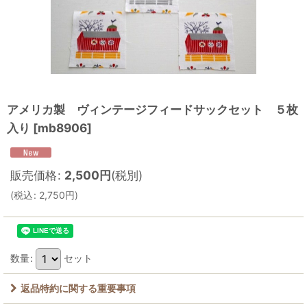
アメリカ製 ヴィンテージフィードサックセット ５枚
入り
[
mb8906
]
販売価格
:
2,500
円
(税別)
(
税込
:
2,750
円
)
数量
:
セット
返品特約に関する重要事項