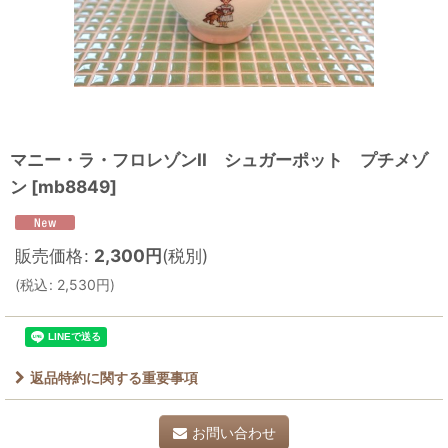
マニー・ラ・フロレゾンII シュガーポット プチメゾ
ン
[
mb8849
]
販売価格
:
2,300
円
(税別)
(
税込
:
2,530
円
)
返品特約に関する重要事項
お問い合わせ