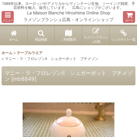
1988年以来、ヨーロッパやアメリカからヴィンテージ生地、ソーイング雑貨、手
芸材料を輸入、販売しています。 広島にショップがございます。
La Maison Blanche Hiroshima Online Shop
ラメゾンブランシュ広島・オンラインショップ
メニュー
カート
ラメゾンブランシ
ホーム
商品検索
ご利用案内
リンクサイト一覧
ュ広島
ホーム
>
テーブルウエア
>
マニー・ラ・フロレゾンII シュガーポット プチメゾン
マニー・ラ・フロレゾンII シュガーポット プチメゾ
ン
[
mb8849
]