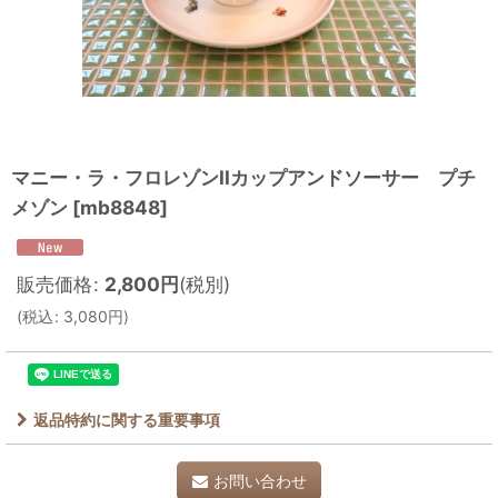
マニー・ラ・フロレゾンIIカップアンドソーサー プチ
メゾン
[
mb8848
]
販売価格
:
2,800
円
(税別)
(
税込
:
3,080
円
)
返品特約に関する重要事項
お問い合わせ