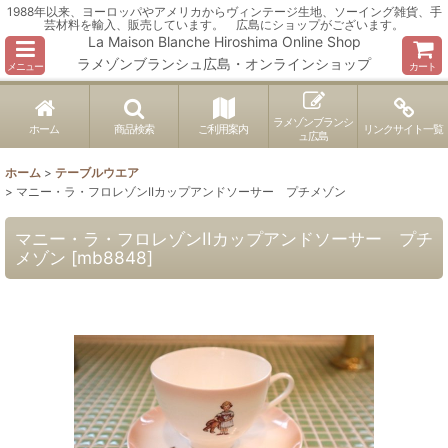
1988年以来、ヨーロッパやアメリカからヴィンテージ生地、ソーイング雑貨、手
芸材料を輸入、販売しています。 広島にショップがございます。
La Maison Blanche Hiroshima Online Shop
ラメゾンブランシュ広島・オンラインショップ
メニュー
カート
ラメゾンブランシ
ホーム
商品検索
ご利用案内
リンクサイト一覧
ュ広島
ホーム
>
テーブルウエア
>
マニー・ラ・フロレゾンIIカップアンドソーサー プチメゾン
マニー・ラ・フロレゾンIIカップアンドソーサー プチ
メゾン
[
mb8848
]