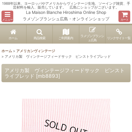
1988年以来、ヨーロッパやアメリカからヴィンテージ生地、ソーイング雑貨、手
芸材料を輸入、販売しています。 広島にショップがございます。
La Maison Blanche Hiroshima Online Shop
ラメゾンブランシュ広島・オンラインショップ
メニュー
カート
ラメゾンブランシ
ホーム
商品検索
ご利用案内
リンクサイト一覧
ュ広島
ホーム
>
アメリカンヴィンテージ
>
アメリカ製 ヴィンテージフィードサック ピンストライプレッド
アメリカ製 ヴィンテージフィードサック ピンスト
ライプレッド
[
mb8893
]