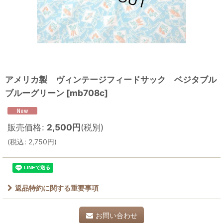
アメリカ製 ヴィンテージフィードサック ベジタブル
ブルーグリーン
[
mb708c
]
販売価格
:
2,500
円
(税別)
(
税込
:
2,750
円
)
返品特約に関する重要事項
お問い合わせ