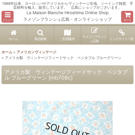
1988年以来、ヨーロッパやアメリカからヴィンテージ生地、ソーイング雑貨、手
芸材料を輸入、販売しています。 広島にショップがございます。
La Maison Blanche Hiroshima Online Shop
ラメゾンブランシュ広島・オンラインショップ
メニュー
カート
ラメゾンブランシ
ホーム
商品検索
ご利用案内
リンクサイト一覧
ュ広島
ホーム
>
アメリカンヴィンテージ
>
アメリカ製 ヴィンテージフィードサック ベジタブル ブルーグリーン
アメリカ製 ヴィンテージフィードサック ベジタブ
ル ブルーグリーン
[
mb708c
]