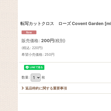
転写カットクロス ローズ Covent Garden
[
m
販売価格
:
200
円
(税別)
(
税込
:
220
円
)
希望小売価格
:
250
円
数量
:
枚
返品特約に関する重要事項