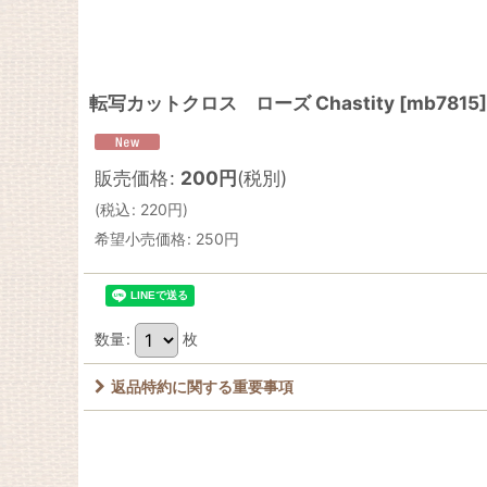
転写カットクロス ローズ Chastity
[
mb7815
]
販売価格
:
200
円
(税別)
(
税込
:
220
円
)
希望小売価格
:
250
円
数量
:
枚
返品特約に関する重要事項