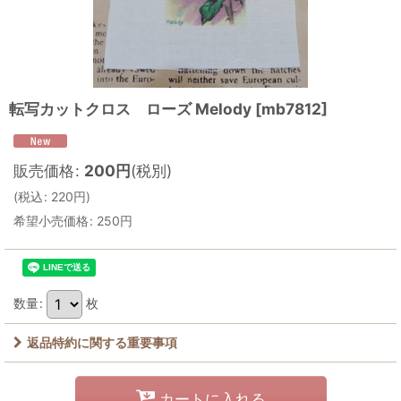
転写カットクロス ローズ Melody
[
mb7812
]
販売価格
:
200
円
(税別)
(
税込
:
220
円
)
希望小売価格
:
250
円
数量
:
枚
返品特約に関する重要事項
カートに入れる