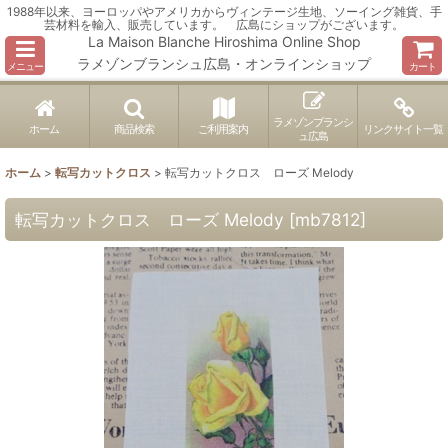
1988年以来、ヨーロッパやアメリカからヴィンテージ生地、ソーイング雑貨、手
芸材料を輸入、販売しています。 広島にショップがございます。
La Maison Blanche Hiroshima Online Shop
ラメゾンブランシュ広島・オンラインショップ
メニュー
カート
ラメゾンブランシ
ホーム
商品検索
ご利用案内
リンクサイト一覧
ュ広島
ホーム
>
転写カットクロス
>
転写カットクロス ローズ Melody
転写カットクロス ローズ Melody
[
mb7812
]