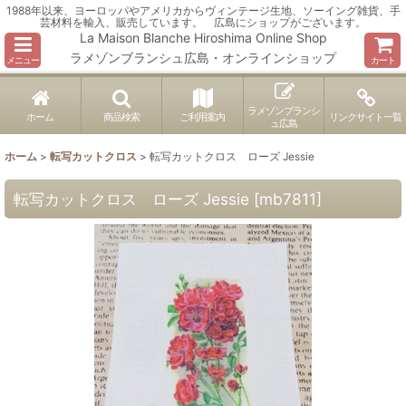
1988年以来、ヨーロッパやアメリカからヴィンテージ生地、ソーイング雑貨、手
芸材料を輸入、販売しています。 広島にショップがございます。
La Maison Blanche Hiroshima Online Shop
ラメゾンブランシュ広島・オンラインショップ
メニュー
カート
ラメゾンブランシ
ホーム
商品検索
ご利用案内
リンクサイト一覧
ュ広島
ホーム
>
転写カットクロス
>
転写カットクロス ローズ Jessie
転写カットクロス ローズ Jessie
[
mb7811
]