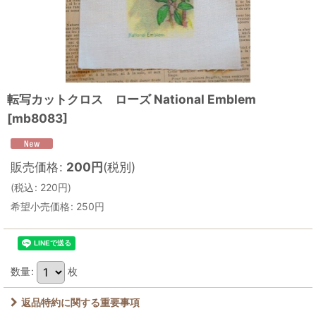
転写カットクロス ローズ National Emblem
[
mb8083
]
販売価格
:
200
円
(税別)
(
税込
:
220
円
)
希望小売価格
:
250
円
数量
:
枚
返品特約に関する重要事項