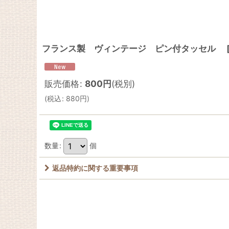
フランス製 ヴィンテージ ピン付タッセル
販売価格
:
800
円
(税別)
(
税込
:
880
円
)
数量
:
個
返品特約に関する重要事項