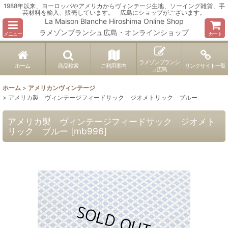
1988年以来、ヨーロッパやアメリカからヴィンテージ生地、ソーイング雑貨、手
芸材料を輸入、販売しています。 広島にショップがございます。
La Maison Blanche Hiroshima Online Shop
ラメゾンブランシュ広島・オンラインショップ
メニュー
カート
ラメゾンブランシ
ホーム
商品検索
ご利用案内
リンクサイト一覧
ュ広島
ホーム
>
アメリカンヴィンテージ
>
アメリカ製 ヴィンテージフィードサック ジオメトリック ブルー
アメリカ製 ヴィンテージフィードサック ジオメト
リック ブルー
[
mb996
]