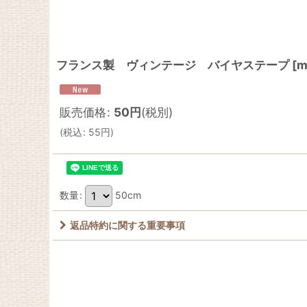
フランス製 ヴィンテージ バイヤステープ
[
m
販売価格
:
50
円
(税別)
(
税込
:
55
円
)
数量
:
50cm
返品特約に関する重要事項