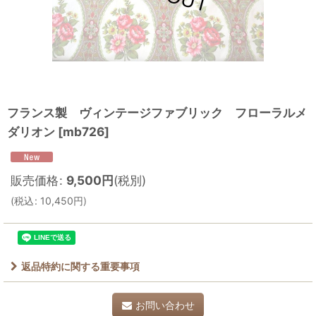
フランス製 ヴィンテージファブリック フローラルメ
ダリオン
[
mb726
]
販売価格
:
9,500
円
(税別)
(
税込
:
10,450
円
)
返品特約に関する重要事項
お問い合わせ