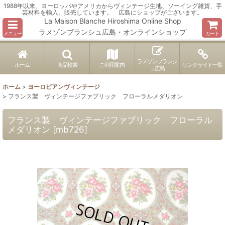
1988年以来、ヨーロッパやアメリカからヴィンテージ生地、ソーイング雑貨、手
芸材料を輸入、販売しています。 広島にショップがございます。
La Maison Blanche Hiroshima Online Shop
ラメゾンブランシュ広島・オンラインショップ
メニュー
カート
ラメゾンブランシ
ホーム
商品検索
ご利用案内
リンクサイト一覧
ュ広島
ホーム
>
ヨーロピアンヴィンテージ
>
フランス製 ヴィンテージファブリック フローラルメダリオン
フランス製 ヴィンテージファブリック フローラル
メダリオン
[
mb726
]