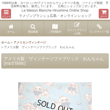
1988年以来、ヨーロッパやアメリカからヴィンテージ生地、ソーイング雑貨、手
芸材料を輸入、販売しています。 広島にショップがございます。
La Maison Blanche Hiroshima Online Shop
ラメゾンブランシュ広島・オンラインショップ
メニュー
カート
ラメゾンブランシ
ホーム
商品検索
ご利用案内
リンクサイト一覧
ュ広島
ホーム
>
アメリカンヴィンテージ
>
アメリカ製 ヴィンテージファブリック わんちゃん
アメリカ製 ヴィンテージファブリック わんちゃん
[
mb5189b
]